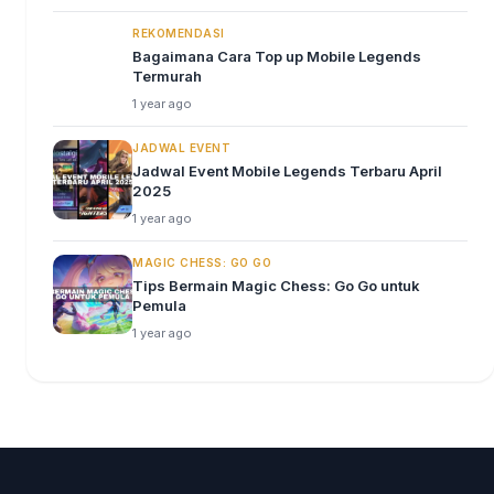
REKOMENDASI
Bagaimana Cara Top up Mobile Legends
Termurah
1 year ago
JADWAL EVENT
Jadwal Event Mobile Legends Terbaru April
2025
1 year ago
MAGIC CHESS: GO GO
Tips Bermain Magic Chess: Go Go untuk
Pemula
1 year ago