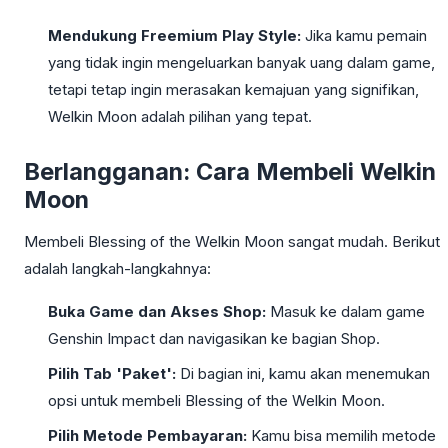
Mendukung Freemium Play Style:
Jika kamu pemain
yang tidak ingin mengeluarkan banyak uang dalam game,
tetapi tetap ingin merasakan kemajuan yang signifikan,
Welkin Moon adalah pilihan yang tepat.
Berlangganan: Cara Membeli Welkin
Moon
Membeli Blessing of the Welkin Moon sangat mudah. Berikut
adalah langkah-langkahnya:
Buka Game dan Akses Shop:
Masuk ke dalam game
Genshin Impact dan navigasikan ke bagian Shop.
Pilih Tab 'Paket':
Di bagian ini, kamu akan menemukan
opsi untuk membeli Blessing of the Welkin Moon.
Pilih Metode Pembayaran:
Kamu bisa memilih metode