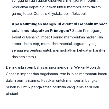
sungguhan dan dapat dikonversi menjadi Primogem.
Keduanya dapat digunakan untuk membeli item dalam
game, tetapi Genesis Crystals lebih fleksibel.
Apa keuntungan mengikuti event di Genshin Impact
selain mendapatkan Primogem?
Selain Primogem,
event di Genshin Impact sering memberikan hadiah lain
seperti hero exp, mora, dan material upgrade, yang
semuanya penting untuk meningkatkan kekuatan karakter
dan senjatamu.
Demikianlah pembahasan rinci mengenai Welkin Moon di
Genshin Impact dan bagaimana item ini bisa membantu kamu
dalam permainanmu. Pastikan untuk mempertimbangkan
pilihan ini untuk pengalaman bermain yang lebih seru dan
efisien!