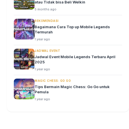
atau Tidak bisa Beli Welkin
5 months ago
REKOMENDASI
Bagaimana Cara Top up Mobile Legends
Termurah
1 year ago
JADWAL EVENT
Jadwal Event Mobile Legends Terbaru April
2025
1 year ago
MAGIC CHESS: GO GO
Tips Bermain Magic Chess: Go Go untuk
Pemula
1 year ago