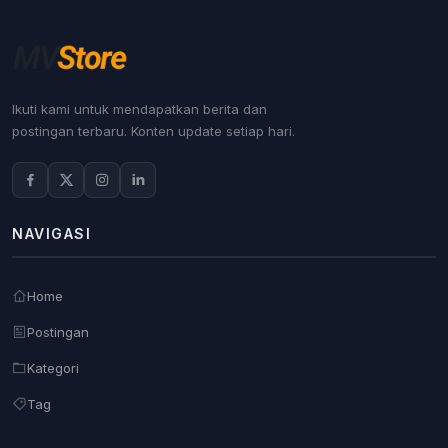
Ikuti kami untuk mendapatkan berita dan
postingan terbaru. Konten update setiap hari.
NAVIGASI
Home
Postingan
Kategori
Tag