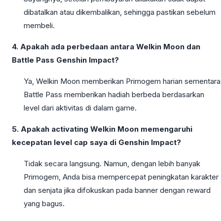
dibatalkan atau dikembalikan, sehingga pastikan sebelum
membeli.
4. Apakah ada perbedaan antara Welkin Moon dan
Battle Pass Genshin Impact?
Ya, Welkin Moon memberikan Primogem harian sementara
Battle Pass memberikan hadiah berbeda berdasarkan
level dari aktivitas di dalam game.
5. Apakah activating Welkin Moon memengaruhi
kecepatan level cap saya di Genshin Impact?
Tidak secara langsung. Namun, dengan lebih banyak
Primogem, Anda bisa mempercepat peningkatan karakter
dan senjata jika difokuskan pada banner dengan reward
yang bagus.