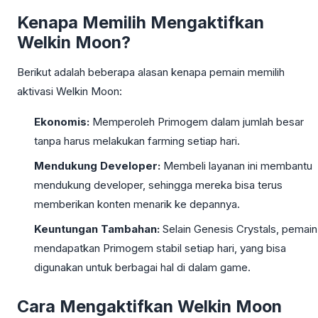
Kenapa Memilih Mengaktifkan
Welkin Moon?
Berikut adalah beberapa alasan kenapa pemain memilih
aktivasi Welkin Moon:
Ekonomis:
Memperoleh Primogem dalam jumlah besar
tanpa harus melakukan farming setiap hari.
Mendukung Developer:
Membeli layanan ini membantu
mendukung developer, sehingga mereka bisa terus
memberikan konten menarik ke depannya.
Keuntungan Tambahan:
Selain Genesis Crystals, pemain
mendapatkan Primogem stabil setiap hari, yang bisa
digunakan untuk berbagai hal di dalam game.
Cara Mengaktifkan Welkin Moon