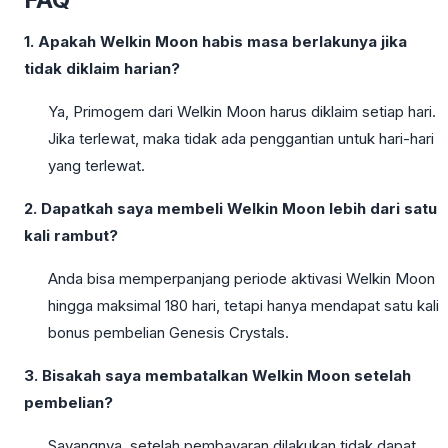
1. Apakah Welkin Moon habis masa berlakunya jika
tidak diklaim harian?
Ya, Primogem dari Welkin Moon harus diklaim setiap hari.
Jika terlewat, maka tidak ada penggantian untuk hari-hari
yang terlewat.
2. Dapatkah saya membeli Welkin Moon lebih dari satu
kali rambut?
Anda bisa memperpanjang periode aktivasi Welkin Moon
hingga maksimal 180 hari, tetapi hanya mendapat satu kali
bonus pembelian Genesis Crystals.
3. Bisakah saya membatalkan Welkin Moon setelah
pembelian?
Sayangnya, setelah pembayaran dilakukan tidak dapat