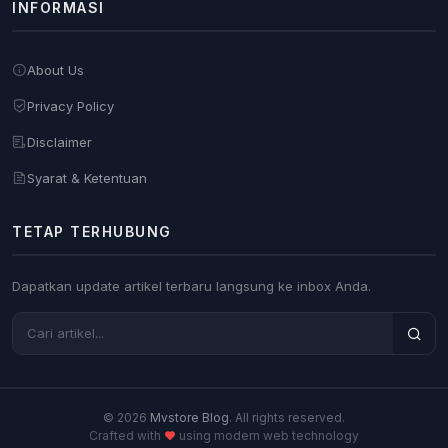
INFORMASI
About Us
Privacy Policy
Disclaimer
Syarat & Ketentuan
TETAP TERHUBUNG
Dapatkan update artikel terbaru langsung ke inbox Anda.
© 2026
Mvstore Blog
. All rights reserved.
Crafted with
using modern web technology