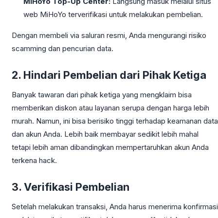
MiHoYo Top-Up Center:
Langsung masuk melalui situs
web MiHoYo terverifikasi untuk melakukan pembelian.
Dengan membeli via saluran resmi, Anda mengurangi risiko
scamming dan pencurian data.
2. Hindari Pembelian dari Pihak Ketiga
Banyak tawaran dari pihak ketiga yang mengklaim bisa
memberikan diskon atau layanan serupa dengan harga lebih
murah. Namun, ini bisa berisiko tinggi terhadap keamanan data
dan akun Anda. Lebih baik membayar sedikit lebih mahal
tetapi lebih aman dibandingkan mempertaruhkan akun Anda
terkena hack.
3. Verifikasi Pembelian
Setelah melakukan transaksi, Anda harus menerima konfirmasi