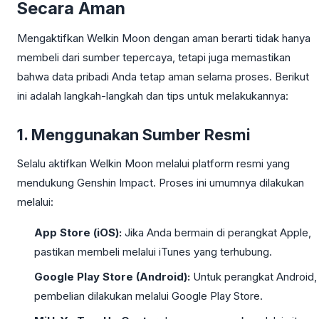
Secara Aman
Mengaktifkan Welkin Moon dengan aman berarti tidak hanya
membeli dari sumber tepercaya, tetapi juga memastikan
bahwa data pribadi Anda tetap aman selama proses. Berikut
ini adalah langkah-langkah dan tips untuk melakukannya:
1. Menggunakan Sumber Resmi
Selalu aktifkan Welkin Moon melalui platform resmi yang
mendukung Genshin Impact. Proses ini umumnya dilakukan
melalui:
App Store (iOS):
Jika Anda bermain di perangkat Apple,
pastikan membeli melalui iTunes yang terhubung.
Google Play Store (Android):
Untuk perangkat Android,
pembelian dilakukan melalui Google Play Store.