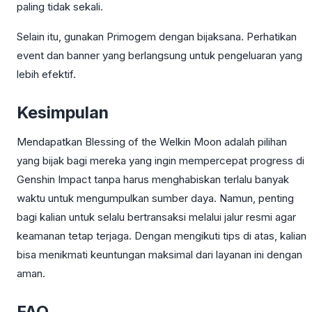
paling tidak sekali.
Selain itu, gunakan Primogem dengan bijaksana. Perhatikan
event dan banner yang berlangsung untuk pengeluaran yang
lebih efektif.
Kesimpulan
Mendapatkan Blessing of the Welkin Moon adalah pilihan
yang bijak bagi mereka yang ingin mempercepat progress di
Genshin Impact tanpa harus menghabiskan terlalu banyak
waktu untuk mengumpulkan sumber daya. Namun, penting
bagi kalian untuk selalu bertransaksi melalui jalur resmi agar
keamanan tetap terjaga. Dengan mengikuti tips di atas, kalian
bisa menikmati keuntungan maksimal dari layanan ini dengan
aman.
FAQ