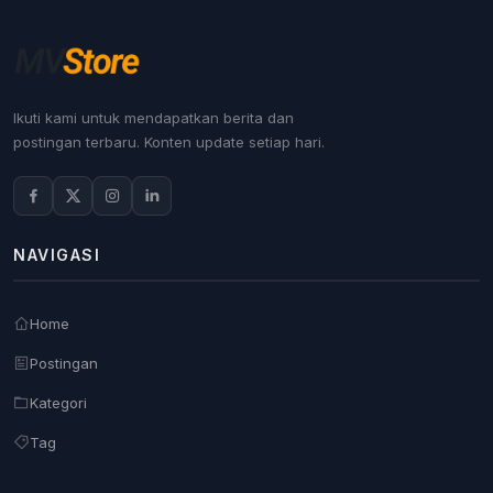
Ikuti kami untuk mendapatkan berita dan
postingan terbaru. Konten update setiap hari.
NAVIGASI
Home
Postingan
Kategori
Tag