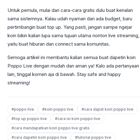
Untuk pemula, mulai dari cara-cara gratis dulu buat kenalan
sama sistemnya. Kalau udah nyaman dan ada budget, baru
pertimbangin buat top up. Yang pasti, jangan sampe ngejar
koin bikin kalian lupa sama tujuan utama nonton live streaming,
yaitu buat hiburan dan connect sama komunitas.
Semoga artikel ini membantu kalian semua buat dapetin koin
Poppo Live dengan mudah dan aman ya! Kalo ada pertanyaan
lain, tinggal komen aja di bawah. Stay safe and happy
streaming!
#poppo live
#koin poppo live
#cara dapat koin poppo live
#top up poppo live
#cara isi koin poppo live
#cara mendapatkan koin poppo live gratis
#cara dapetin koin poppo live
#tutorial poppo live