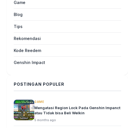
Game
Blog
Tips
Rekomendasi
Kode Reedem
Genshin Impact
POSTINGAN POPULER
GAME
Mengatasi Region Lock Pada Genshin Impanct
atau Tidak bisa Beli Welkin
5 months ago