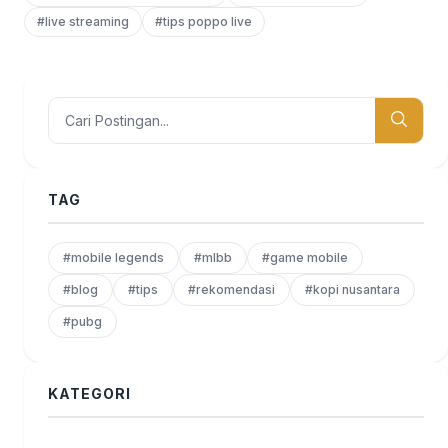
#live streaming
#tips poppo live
TAG
#mobile legends
#mlbb
#game mobile
#blog
#tips
#rekomendasi
#kopi nusantara
#pubg
KATEGORI