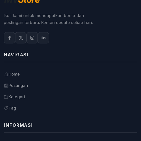
Ikuti kami untuk mendapatkan berita dan
postingan terbaru. Konten update setiap hari.
NAVIGASI
Home
Postingan
Kategori
Tag
INFORMASI