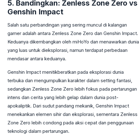
5. Bandingkan: Zenless Zone Zero vs
Genshin Impact
Salah satu perbandingan yang sering muncul di kalangan
gamer adalah antara Zenless Zone Zero dan Genshin Impact.
Keduanya dikembangkan oleh miHoYo dan menawarkan dunia
yang luas untuk dieksplorasi, namun terdapat perbedaan
mendasar antara keduanya.
Genshin Impact menitikberatkan pada eksplorasi dunia
terbuka dan mengumpulkan karakter dalam setting fantasi,
sedangkan Zenless Zone Zero lebih fokus pada pertarungan
intens dan cerita yang lebih gelap dalam dunia post-
apokaliptik. Dari sudut pandang mekanik, Genshin Impact
menekankan elemen sihir dan eksplorasi, sementara Zenless
Zone Zero lebih condong pada aksi cepat dan penggunaan
teknologi dalam pertarungan.