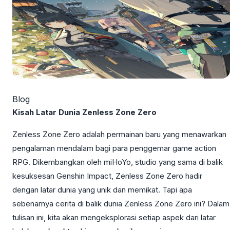
Blog
Kisah Latar Dunia Zenless Zone Zero
Zenless Zone Zero adalah permainan baru yang menawarkan
pengalaman mendalam bagi para penggemar game action
RPG. Dikembangkan oleh miHoYo, studio yang sama di balik
kesuksesan Genshin Impact, Zenless Zone Zero hadir
dengan latar dunia yang unik dan memikat. Tapi apa
sebenarnya cerita di balik dunia Zenless Zone Zero ini? Dalam
tulisan ini, kita akan mengeksplorasi setiap aspek dari latar