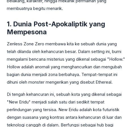
belakang, karakter, hingga mekanik permainan yang
membuatnya begitu menarik.
1. Dunia Post-Apokaliptik yang
Mempesona
Zenless Zone Zero membawa kita ke sebuah dunia yang
telah dilanda oleh kehancuran besar. Dalam setting ini, bumi
mengalami bencana misterius yang dikenal sebagai "Hollow."
Hollow adalah anomali yang menghancurkan dan mengubah
bagian dunia menjadi zona berbahaya. Tempat-tempat ini
dihuni oleh monster mengerikan yang disebut Ethereal.
Di tengah kehancuran ini, sebuah kota yang dikenal sebagai
"New Eridu" menjadi salah satu dari sedikit tempat
perlindungan yang tersisa. New Eridu adalah kota futuristik
dengan suasana yang kontras antara kehancuran di luar dan
teknologi canggih di dalam. Berfungsi sebagai hub bagi