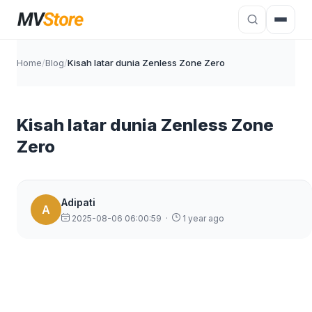
Home
/
Blog
/
Kisah latar dunia Zenless Zone Zero
Kisah latar dunia Zenless Zone
Zero
Adipati
A
2025-08-06 06:00:59
·
1 year ago