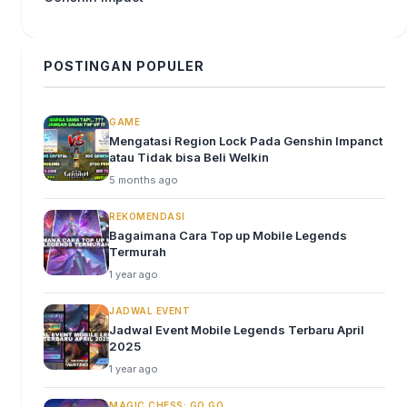
POSTINGAN POPULER
GAME
Mengatasi Region Lock Pada Genshin Impanct
atau Tidak bisa Beli Welkin
5 months ago
REKOMENDASI
Bagaimana Cara Top up Mobile Legends
Termurah
1 year ago
JADWAL EVENT
Jadwal Event Mobile Legends Terbaru April
2025
1 year ago
MAGIC CHESS: GO GO