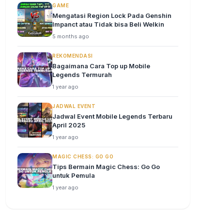
GAME
Mengatasi Region Lock Pada Genshin
Impanct atau Tidak bisa Beli Welkin
5 months ago
REKOMENDASI
Bagaimana Cara Top up Mobile
Legends Termurah
1 year ago
JADWAL EVENT
Jadwal Event Mobile Legends Terbaru
April 2025
1 year ago
MAGIC CHESS: GO GO
Tips Bermain Magic Chess: Go Go
untuk Pemula
1 year ago