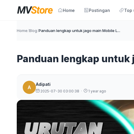
Home
Postingan
Top
Home
/
Blog
/
Panduan lengkap untuk jago main Mobile L...
Panduan lengkap untuk 
Adipati
A
2025-07-30 03:00:38
·
1 year ago