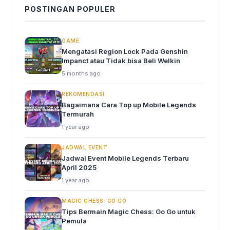
POSTINGAN POPULER
GAME
Mengatasi Region Lock Pada Genshin
Impanct atau Tidak bisa Beli Welkin
5 months ago
REKOMENDASI
Bagaimana Cara Top up Mobile Legends
Termurah
1 year ago
JADWAL EVENT
Jadwal Event Mobile Legends Terbaru
April 2025
1 year ago
MAGIC CHESS: GO GO
Tips Bermain Magic Chess: Go Go untuk
Pemula