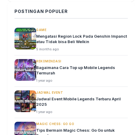
POSTINGAN POPULER
GAME
Mengatasi Region Lock Pada Genshin Impanct
atau Tidak bisa Beli Welkin
5 months ago
REKOMENDASI
Bagaimana Cara Top up Mobile Legends
Termurah
1 year ago
JADWAL EVENT
Jadwal Event Mobile Legends Terbaru April
2025
1 year ago
MAGIC CHESS: GO GO
Tips Bermain Magic Chess: Go Go untuk