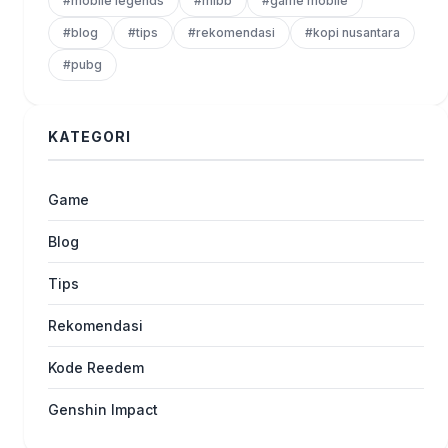
#mobile legends
#mlbb
#game mobile
#blog
#tips
#rekomendasi
#kopi nusantara
#pubg
KATEGORI
Game
Blog
Tips
Rekomendasi
Kode Reedem
Genshin Impact