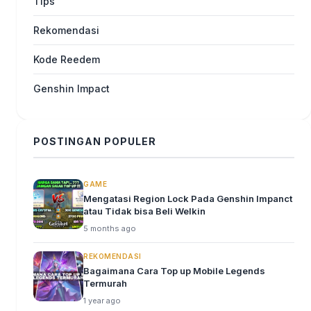
Tips
Rekomendasi
Kode Reedem
Genshin Impact
POSTINGAN POPULER
GAME
Mengatasi Region Lock Pada Genshin Impanct
atau Tidak bisa Beli Welkin
5 months ago
REKOMENDASI
Bagaimana Cara Top up Mobile Legends
Termurah
1 year ago