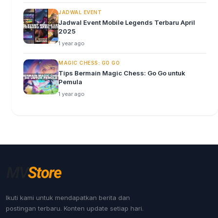
JADWAL EVENT
Jadwal Event Mobile Legends Terbaru April
2025
1 year ago
MAGIC CHESS: GO GO
Tips Bermain Magic Chess: Go Go untuk
Pemula
1 year ago
Ikuti kami untuk mendapatkan berita dan
postingan terbaru. Konten update setiap hari.