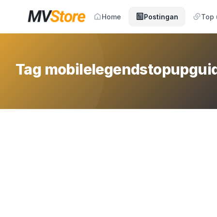
Home
Postingan
Top
Tag mobilelegendstopupgui