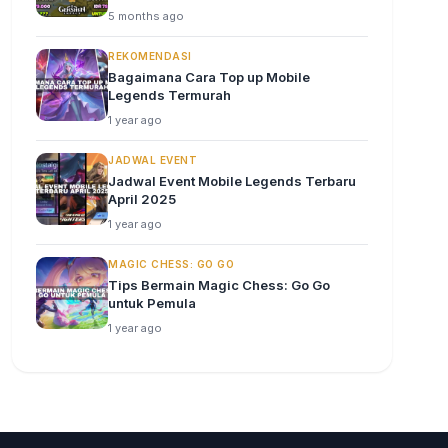
5 months ago
REKOMENDASI
Bagaimana Cara Top up Mobile
Legends Termurah
1 year ago
JADWAL EVENT
Jadwal Event Mobile Legends Terbaru
April 2025
1 year ago
MAGIC CHESS: GO GO
Tips Bermain Magic Chess: Go Go
untuk Pemula
1 year ago