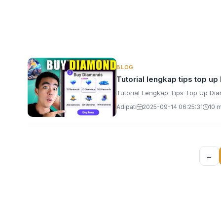
BLOG
Tutorial lengkap tips top u
Tutorial Lengkap Tips Top Up Di
Adipati
2025-09-14 06:25:31
10 
←