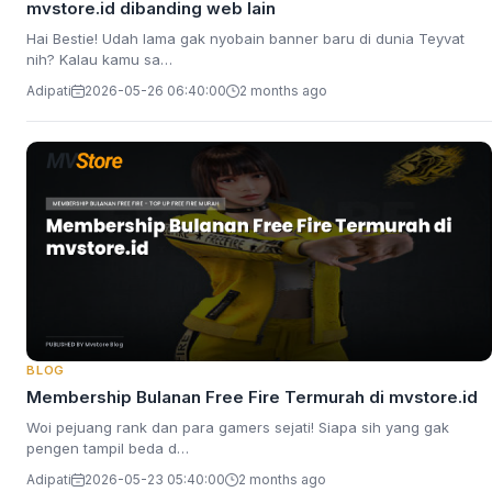
mvstore.id dibanding web lain
Hai Bestie! Udah lama gak nyobain banner baru di dunia Teyvat
nih? Kalau kamu sa…
Adipati
2026-05-26 06:40:00
2 months ago
BLOG
Membership Bulanan Free Fire Termurah di mvstore.id
Woi pejuang rank dan para gamers sejati! Siapa sih yang gak
pengen tampil beda d…
Adipati
2026-05-23 05:40:00
2 months ago