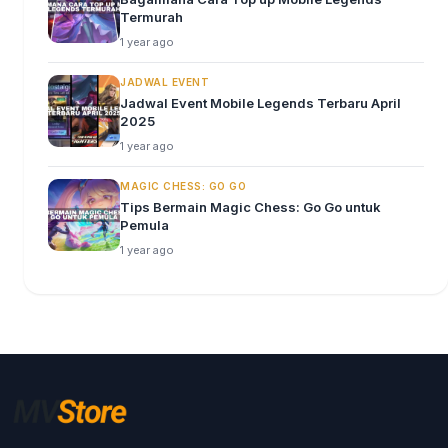
Termurah
1 year ago
JADWAL EVENT
Jadwal Event Mobile Legends Terbaru April
2025
1 year ago
MAGIC CHESS: GO GO
Tips Bermain Magic Chess: Go Go untuk
Pemula
1 year ago