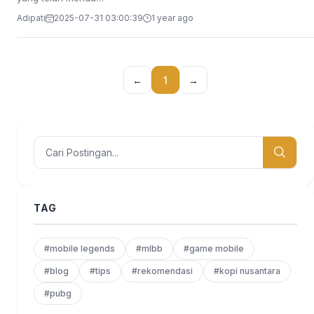
Adipati
2025-07-31 03:00:39
1 year ago
←
1
→
TAG
#mobile legends
#mlbb
#game mobile
#blog
#tips
#rekomendasi
#kopi nusantara
#pubg