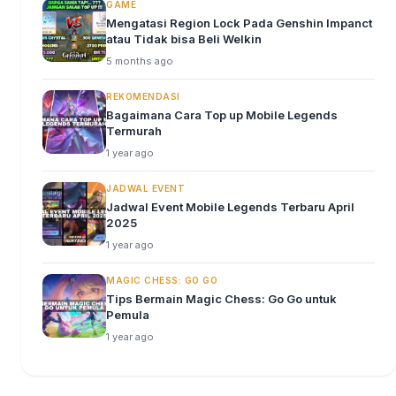
GAME
Mengatasi Region Lock Pada Genshin Impanct
atau Tidak bisa Beli Welkin
5 months ago
REKOMENDASI
Bagaimana Cara Top up Mobile Legends
Termurah
1 year ago
JADWAL EVENT
Jadwal Event Mobile Legends Terbaru April
2025
1 year ago
MAGIC CHESS: GO GO
Tips Bermain Magic Chess: Go Go untuk
Pemula
1 year ago