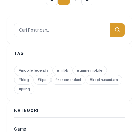
TAG
#mobile legends
#mlbb
#game mobile
#blog
#tips
#rekomendasi
#kopi nusantara
#pubg
KATEGORI
Game