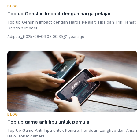
BLOG
Top up Genshin Impact dengan harga pelajar
Top up Genshin Impact dengan Harga Pelajar: Tips dan Trik Hemat
Genshin Impact, …
Adipati
2025-08-06 03:00:31
1 year ago
BLOG
Top up game anti tipu untuk pemula
Top Up Game Anti Tipu untuk Pemula: Panduan Lengkap dan Aman
Halo, sobat gamers!…