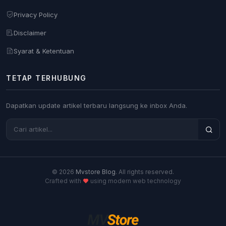
Privacy Policy
Disclaimer
Syarat & Ketentuan
TETAP TERHUBUNG
Dapatkan update artikel terbaru langsung ke inbox Anda.
© 2026
Mvstore Blog
. All rights reserved.
Crafted with
using modern web technology