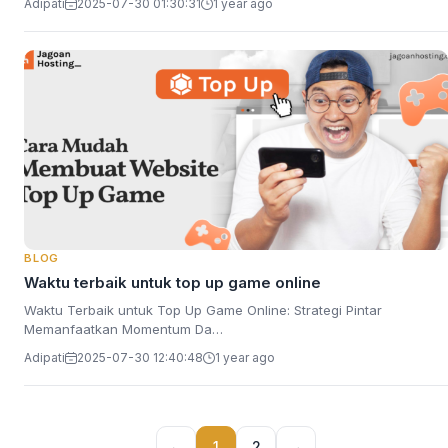
Adipati
2025-07-30 01:30:31
1 year ago
BLOG
Waktu terbaik untuk top up game online
Waktu Terbaik untuk Top Up Game Online: Strategi Pintar
Memanfaatkan Momentum Da…
Adipati
2025-07-30 12:40:48
1 year ago
←
1
2
→