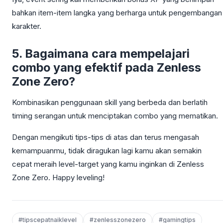
bahkan item-item langka yang berharga untuk pengembangan
karakter.
5. Bagaimana cara mempelajari
combo yang efektif pada Zenless
Zone Zero?
Kombinasikan penggunaan skill yang berbeda dan berlatih
timing serangan untuk menciptakan combo yang mematikan.
Dengan mengikuti tips-tips di atas dan terus mengasah
kemampuanmu, tidak diragukan lagi kamu akan semakin
cepat meraih level-target yang kamu inginkan di Zenless
Zone Zero. Happy leveling!
#tipscepatnaiklevel
#zenlesszonezero
#gamingtips