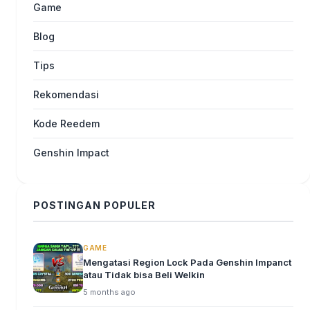
Game
Blog
Tips
Rekomendasi
Kode Reedem
Genshin Impact
POSTINGAN POPULER
GAME
Mengatasi Region Lock Pada Genshin Impanct
atau Tidak bisa Beli Welkin
5 months ago