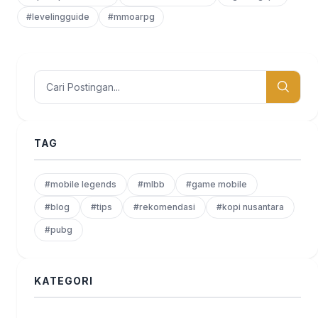
#levelingguide
#mmoarpg
TAG
#mobile legends
#mlbb
#game mobile
#blog
#tips
#rekomendasi
#kopi nusantara
#pubg
KATEGORI