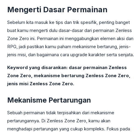
Mengerti Dasar Permainan
Sebelum kita masuk ke tips dan trik spesifik, penting banget
buat kamu mengerti dulu dasar-dasar dari permainan Zenless
Zone Zero ini. Permainan ini menggabungkan elemen aksi dan
RPG, jadi pastikan kamu paham mekanisme bertarung, jenis-
jenis misi, dan bagaimana cara upgrade karakter serta senjata.
Keyword yang disarankan: dasar permainan Zenless
Zone Zero, mekanisme bertarung Zenless Zone Zero,
jenis misi Zenless Zone Zero.
Mekanisme Pertarungan
Sebuah permainan tidak terpisahkan dari mekanisme
pertarungannya. Di Zenless Zone Zero, kamu akan
menghadapi pertarungan yang cukup kompleks. Fokus pada