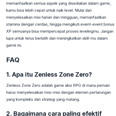
memanfaatkan semua aspek yang disediakan dalam game,
kamu bisa lebih cepat untuk naik level. Mulai dari
menyelesaikan misi harian dan mingguan, memanfaatkan
stamina dengan cerdas, hingga mengikuti event-event bonus
XP semuanya bisa mempercepat proses levelingmu. Jangan
lupa untuk terus berlatih dan meningkatkan skill-mu dalam
game ini.
FAQ
1. Apa itu Zenless Zone Zero?
Zenless Zone Zero adalah game aksi RPG di mana pemain
harus menyelesaikan misi-misi dengan elemen pertarungan
yang kompleks dan strategi yang matang.
2. Bagaimana cara paling efektif