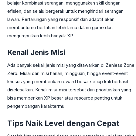
belajar kombinasi serangan, menggunakan skill dengan
efisien, dan selalu bergerak untuk menghindari serangan
lawan. Pertarungan yang responsif dan adaptif akan
membantumu bertahan lebih lama dalam game dan
mengumpulkan lebih banyak XP.
Kenali Jenis Misi
Ada banyak sekali jenis misi yang ditawarkan di Zenless Zone
Zero. Mulai dari misi harian, mingguan, hingga event-event
khusus yang memberikan reward besar setiap kali berhasil
diselesaikan. Kenali misi-misi tersebut dan prioritaskan yang
bisa memberikan XP besar atau resource penting untuk
pengembangan karaktermu.
Tips Naik Level dengan Cepat