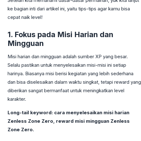
Setelah kita memahami dasar-dasar permainan, yuk kita lanjut
ke bagian inti dari artikel ini, yaitu tips-tips agar kamu bisa
cepat naik level!
1. Fokus pada Misi Harian dan
Mingguan
Misi harian dan mingguan adalah sumber XP yang besar.
Selalu pastikan untuk menyelesaikan misi-misi ini setiap
harinya. Biasanya misi berisi kegiatan yang lebih sederhana
dan bisa diselesaikan dalam waktu singkat, tetapi reward yang
diberikan sangat bermanfaat untuk meningkatkan level
karakter.
Long-tail keyword: cara menyelesaikan misi harian
Zenless Zone Zero, reward misi mingguan Zenless
Zone Zero.