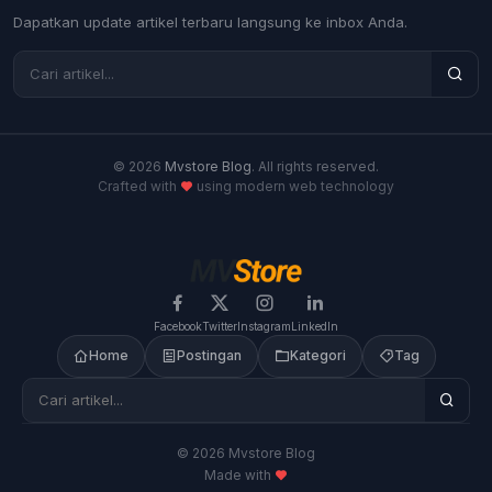
Dapatkan update artikel terbaru langsung ke inbox Anda.
© 2026
Mvstore Blog
. All rights reserved.
Crafted with
using modern web technology
Facebook
Twitter
Instagram
LinkedIn
Home
Postingan
Kategori
Tag
© 2026 Mvstore Blog
Made with