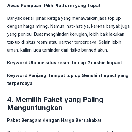
Awas Penipuan! Pilih Platform yang Tepat
Banyak sekali pihak ketiga yang menawarkan jasa top up
dengan harga miring. Namun, hati-hati ya, karena banyak juga
yang penipu. Buat menghindari kerugian, lebih baik lakukan
top up di situs resmi atau partner terpercaya. Selain lebih
aman, kalian juga terhindar dari risiko banned akun.
Keyword Utama: situs resmi top up Genshin Impact
Keyword Panjang: tempat top up Genshin Impact yang
terpercaya
4. Memilih Paket yang Paling
Menguntungkan
Paket Beragam dengan Harga Bersahabat