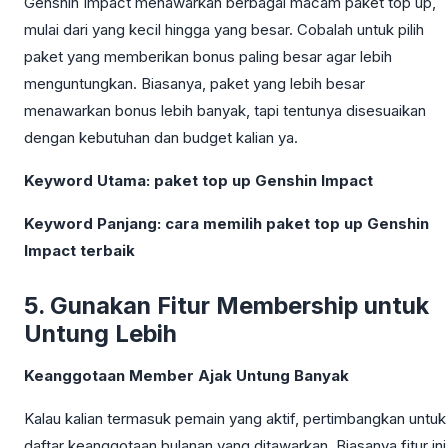
Genshin Impact menawarkan berbagai macam paket top up,
mulai dari yang kecil hingga yang besar. Cobalah untuk pilih
paket yang memberikan bonus paling besar agar lebih
menguntungkan. Biasanya, paket yang lebih besar
menawarkan bonus lebih banyak, tapi tentunya disesuaikan
dengan kebutuhan dan budget kalian ya.
Keyword Utama: paket top up Genshin Impact
Keyword Panjang: cara memilih paket top up Genshin
Impact terbaik
5. Gunakan Fitur Membership untuk
Untung Lebih
Keanggotaan Member Ajak Untung Banyak
Kalau kalian termasuk pemain yang aktif, pertimbangkan untuk
daftar keanggotaan bulanan yang ditawarkan. Biasanya fitur ini