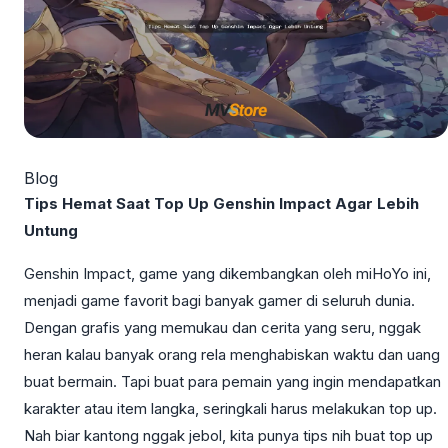
Blog
Tips Hemat Saat Top Up Genshin Impact Agar Lebih
Untung
Genshin Impact, game yang dikembangkan oleh miHoYo ini,
menjadi game favorit bagi banyak gamer di seluruh dunia.
Dengan grafis yang memukau dan cerita yang seru, nggak
heran kalau banyak orang rela menghabiskan waktu dan uang
buat bermain. Tapi buat para pemain yang ingin mendapatkan
karakter atau item langka, seringkali harus melakukan top up.
Nah biar kantong nggak jebol, kita punya tips nih buat top up