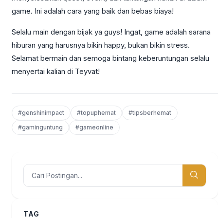
game. Ini adalah cara yang baik dan bebas biaya!
Selalu main dengan bijak ya guys! Ingat, game adalah sarana
hiburan yang harusnya bikin happy, bukan bikin stress.
Selamat bermain dan semoga bintang keberuntungan selalu
menyertai kalian di Teyvat!
#genshinimpact
#topuphemat
#tipsberhemat
#gaminguntung
#gameonline
TAG