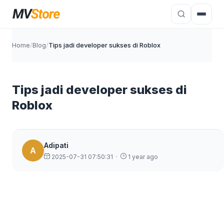
Home
/
Blog
/
Tips jadi developer sukses di Roblox
Tips jadi developer sukses di
Roblox
Adipati
A
2025-07-31 07:50:31
·
1 year ago