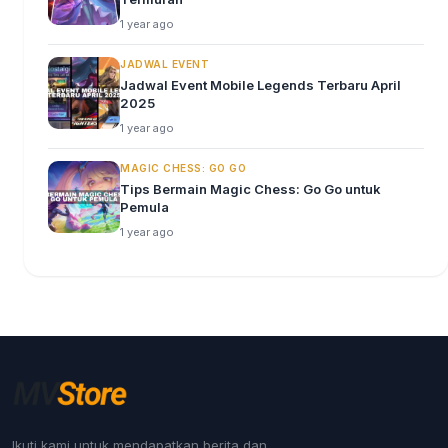
1 year ago
JADWAL EVENT
Jadwal Event Mobile Legends Terbaru April
2025
1 year ago
MAGIC CHESS: GO GO
Tips Bermain Magic Chess: Go Go untuk
Pemula
1 year ago
Ikuti kami untuk mendapatkan berita dan