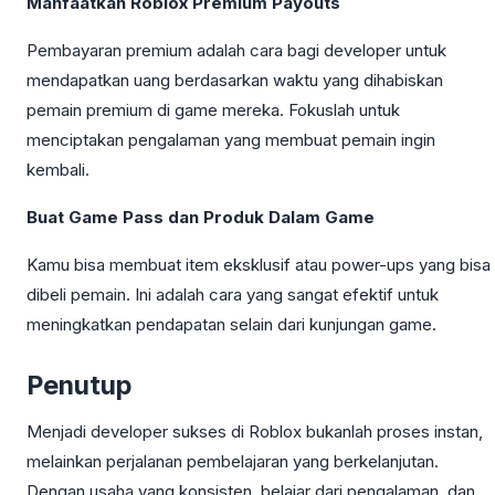
Manfaatkan Roblox Premium Payouts
Pembayaran premium adalah cara bagi developer untuk
mendapatkan uang berdasarkan waktu yang dihabiskan
pemain premium di game mereka. Fokuslah untuk
menciptakan pengalaman yang membuat pemain ingin
kembali.
Buat Game Pass dan Produk Dalam Game
Kamu bisa membuat item eksklusif atau power-ups yang bisa
dibeli pemain. Ini adalah cara yang sangat efektif untuk
meningkatkan pendapatan selain dari kunjungan game.
Penutup
Menjadi developer sukses di Roblox bukanlah proses instan,
melainkan perjalanan pembelajaran yang berkelanjutan.
Dengan usaha yang konsisten, belajar dari pengalaman, dan