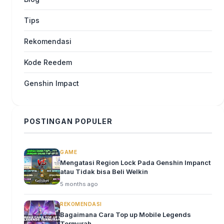
Tips
Rekomendasi
Kode Reedem
Genshin Impact
POSTINGAN POPULER
GAME
Mengatasi Region Lock Pada Genshin Impanct
atau Tidak bisa Beli Welkin
5 months ago
REKOMENDASI
Bagaimana Cara Top up Mobile Legends
Termurah