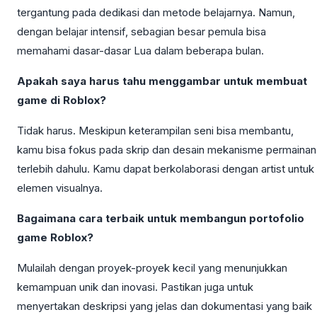
tergantung pada dedikasi dan metode belajarnya. Namun,
dengan belajar intensif, sebagian besar pemula bisa
memahami dasar-dasar Lua dalam beberapa bulan.
Apakah saya harus tahu menggambar untuk membuat
game di Roblox?
Tidak harus. Meskipun keterampilan seni bisa membantu,
kamu bisa fokus pada skrip dan desain mekanisme permainan
terlebih dahulu. Kamu dapat berkolaborasi dengan artist untuk
elemen visualnya.
Bagaimana cara terbaik untuk membangun portofolio
game Roblox?
Mulailah dengan proyek-proyek kecil yang menunjukkan
kemampuan unik dan inovasi. Pastikan juga untuk
menyertakan deskripsi yang jelas dan dokumentasi yang baik