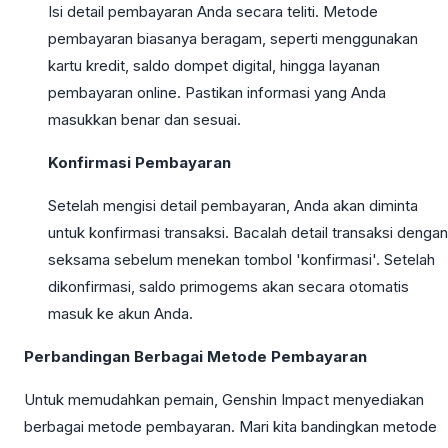
Isi detail pembayaran Anda secara teliti. Metode
pembayaran biasanya beragam, seperti menggunakan
kartu kredit, saldo dompet digital, hingga layanan
pembayaran online. Pastikan informasi yang Anda
masukkan benar dan sesuai.
Konfirmasi Pembayaran
Setelah mengisi detail pembayaran, Anda akan diminta
untuk konfirmasi transaksi. Bacalah detail transaksi dengan
seksama sebelum menekan tombol 'konfirmasi'. Setelah
dikonfirmasi, saldo primogems akan secara otomatis
masuk ke akun Anda.
Perbandingan Berbagai Metode Pembayaran
Untuk memudahkan pemain, Genshin Impact menyediakan
berbagai metode pembayaran. Mari kita bandingkan metode