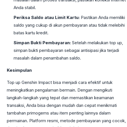
Anda stabil.
Periksa Saldo atau Limit Kartu:
Pastikan Anda memiliki
saldo yang cukup di akun pembayaran atau tidak melebihi
batas kartu kredit.
Simpan Bukti Pembayaran:
Setelah melakukan top up,
simpan bukti pembayaran sebagai antisipasi jika terjadi
masalah dalam penambahan saldo.
Kesimpulan
Top up Genshin Impact bisa menjadi cara efektif untuk
meningkatkan pengalaman bermain. Dengan mengikuti
langkah-langkah yang tepat dan memastikan keamanan
transaksi, Anda bisa dengan mudah dan cepat menikmati
tambahan primogems atau item penting lainnya dalam
permainan. Platform resmi, metode pembayaran yang cocok,