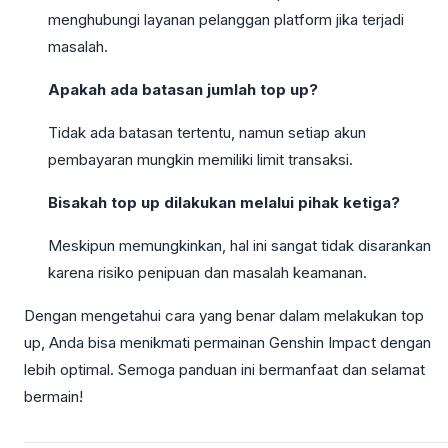
menghubungi layanan pelanggan platform jika terjadi
masalah.
Apakah ada batasan jumlah top up?
Tidak ada batasan tertentu, namun setiap akun
pembayaran mungkin memiliki limit transaksi.
Bisakah top up dilakukan melalui pihak ketiga?
Meskipun memungkinkan, hal ini sangat tidak disarankan
karena risiko penipuan dan masalah keamanan.
Dengan mengetahui cara yang benar dalam melakukan top
up, Anda bisa menikmati permainan Genshin Impact dengan
lebih optimal. Semoga panduan ini bermanfaat dan selamat
bermain!