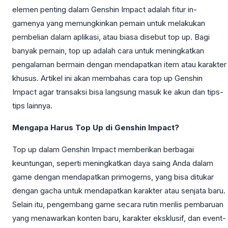
elemen penting dalam Genshin Impact adalah fitur in-
gamenya yang memungkinkan pemain untuk melakukan
pembelian dalam aplikasi, atau biasa disebut top up. Bagi
banyak pemain, top up adalah cara untuk meningkatkan
pengalaman bermain dengan mendapatkan item atau karakter
khusus. Artikel ini akan membahas cara top up Genshin
Impact agar transaksi bisa langsung masuk ke akun dan tips-
tips lainnya.
Mengapa Harus Top Up di Genshin Impact?
Top up dalam Genshin Impact memberikan berbagai
keuntungan, seperti meningkatkan daya saing Anda dalam
game dengan mendapatkan primogems, yang bisa ditukar
dengan gacha untuk mendapatkan karakter atau senjata baru.
Selain itu, pengembang game secara rutin merilis pembaruan
yang menawarkan konten baru, karakter eksklusif, dan event-