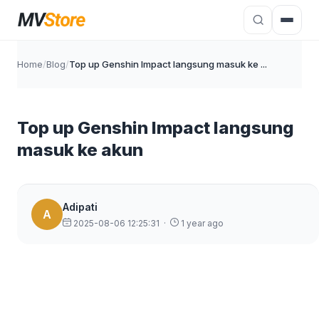
Home
/
Blog
/
Top up Genshin Impact langsung masuk ke ...
Top up Genshin Impact langsung
masuk ke akun
Adipati
A
2025-08-06 12:25:31
·
1 year ago