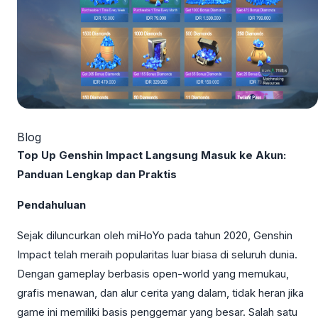
Blog
Top Up Genshin Impact Langsung Masuk ke Akun:
Panduan Lengkap dan Praktis
Pendahuluan
Sejak diluncurkan oleh miHoYo pada tahun 2020, Genshin
Impact telah meraih popularitas luar biasa di seluruh dunia.
Dengan gameplay berbasis open-world yang memukau,
grafis menawan, dan alur cerita yang dalam, tidak heran jika
game ini memiliki basis penggemar yang besar. Salah satu