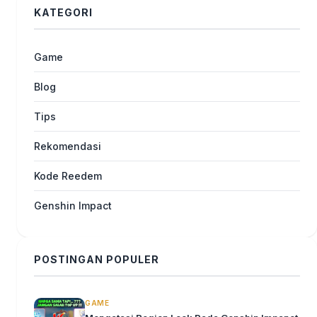
KATEGORI
Game
Blog
Tips
Rekomendasi
Kode Reedem
Genshin Impact
POSTINGAN POPULER
GAME