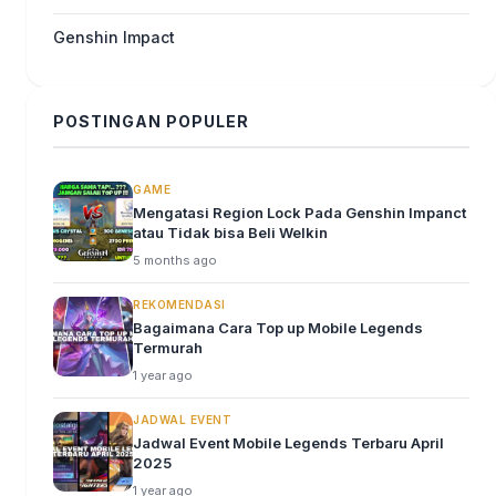
Genshin Impact
POSTINGAN POPULER
GAME
Mengatasi Region Lock Pada Genshin Impanct
atau Tidak bisa Beli Welkin
5 months ago
REKOMENDASI
Bagaimana Cara Top up Mobile Legends
Termurah
1 year ago
JADWAL EVENT
Jadwal Event Mobile Legends Terbaru April
2025
1 year ago